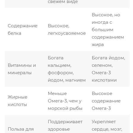
свежем виде
Высокое, но
иногда с
Содержание
Высокое,
большим
белка
легкоусвояемое
содержанием
жира
Богата
Богата йодом,
Витамины и
кальцием,
селеном,
минералы
фосфором,
Омега-3
йодом, магнием
кислотами
Меньше
Высокое
Жирные
Омега-3, чем у
содержание
кислоты
морской рыбы
Омега-3
Поддерживает
Укрепляет
Польза для
здоровье
сердце, мозг,