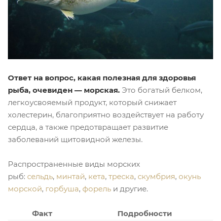
Ответ на вопрос, какая полезная для здоровья
рыба, очевиден — морская.
Это богатый белком,
легкоусвояемый продукт, который снижает
холестерин, благоприятно воздействует на работу
сердца, а также предотвращает развитие
заболеваний щитовидной железы.
Распространенные виды морских
рыб:
сельдь
,
минтай
,
кета
,
треска
,
скумбрия
,
окунь
морской
,
горбуша
,
форель
и другие.
Факт
Подробности