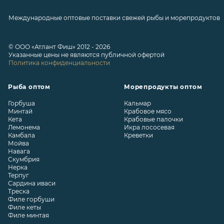
Международные оптовые поставки свежей рыбы и морепродуктов
© ООО «Атлант Фиш» 2012 - 2026
Указанные цены не являются публичной офертой
Политика конфиденциальности
Рыба оптом
Морепродукты оптом
Горбуша
Кальмар
Минтай
Крабовое мясо
Кета
Крабовые палочки
Лемонема
Икра лососевая
Камбала
Креветки
Мойва
Навага
Скумбрия
Нерка
Терпуг
Сардина иваси
Треска
Филе горбуши
Филе кеты
Филе минтая