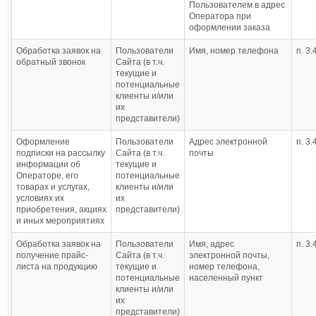
Пользователем в адрес
Оператора при
оформлении заказа
Обработка заявок на
Пользователи
Имя, номер телефона
п. 3
обратный звонок
Сайта (в т.ч.
текущие и
потенциальные
клиенты и/или
их
представители)
Оформление
Пользователи
Адрес электронной
п. 3
подписки на рассылку
Сайта (в т.ч.
почты
информации об
текущие и
Операторе, его
потенциальные
товарах и услугах,
клиенты и/или
условиях их
их
приобретения, акциях
представители)
и иных мероприятиях
Обработка заявок на
Пользователи
Имя, адрес
п. 3
получение прайс-
Сайта (в т.ч.
электронной почты,
листа на продукцию
текущие и
номер телефона,
потенциальные
населенный пункт
клиенты и/или
их
представители)