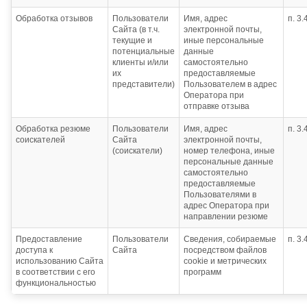
Обработка отзывов
Пользователи
Имя, адрес
п. 3
Сайта (в т.ч.
электронной почты,
текущие и
иные персональные
потенциальные
данные
клиенты и/или
самостоятельно
их
предоставляемые
представители)
Пользователем в адрес
Оператора при
отправке отзыва
Обработка резюме
Пользователи
Имя, адрес
п. 3
соискателей
Сайта
электронной почты,
(соискатели)
номер телефона, иные
персональные данные
самостоятельно
предоставляемые
Пользователями в
адрес Оператора при
направлении резюме
Предоставление
Пользователи
Сведения, собираемые
п. 3
доступа к
Сайта
посредством файлов
использованию Сайта
cookie и метрических
в соответствии с его
программ
функциональностью