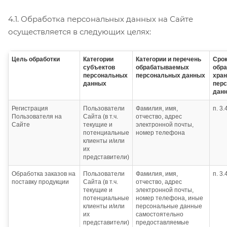
4.1. Обработка персональных данных на Сайте
осуществляется в следующих целях:
Цель обработки
Категории
Категории и перечень
Сро
субъектов
обрабатываемых
обра
персональных
персональных данных
хран
данных
пер
дан
Регистрация
Пользователи
Фамилия, имя,
п. 3
Пользователя на
Сайта (в т.ч.
отчество, адрес
Сайте
текущие и
электронной почты,
потенциальные
номер телефона
клиенты и/или
их
представители)
Обработка заказов на
Пользователи
Фамилия, имя,
п. 3
поставку продукции
Сайта (в т.ч.
отчество, адрес
текущие и
электронной почты,
потенциальные
номер телефона, иные
клиенты и/или
персональные данные
их
самостоятельно
представители)
предоставляемые