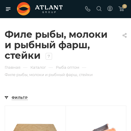
0
Филе рыбы, молоки
и рыбный фарш,
стейки
7
—
—
—
Главная
Каталог
Рыба оптом
Филе рыбы, молоки и рыбный фарш, стейки
ФИЛЬТР