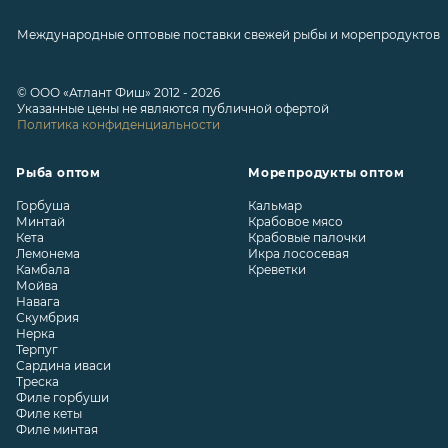
Международные оптовые поставки свежей рыбы и морепродуктов
© ООО «Атлант Фиш» 2012 - 2026
Указанные цены не являются публичной офертой
Политика конфиденциальности
Рыба оптом
Морепродукты оптом
Горбуша
Кальмар
Минтай
Крабовое мясо
Кета
Крабовые палочки
Лемонема
Икра лососевая
Камбала
Креветки
Мойва
Навага
Скумбрия
Нерка
Терпуг
Сардина иваси
Треска
Филе горбуши
Филе кеты
Филе минтая