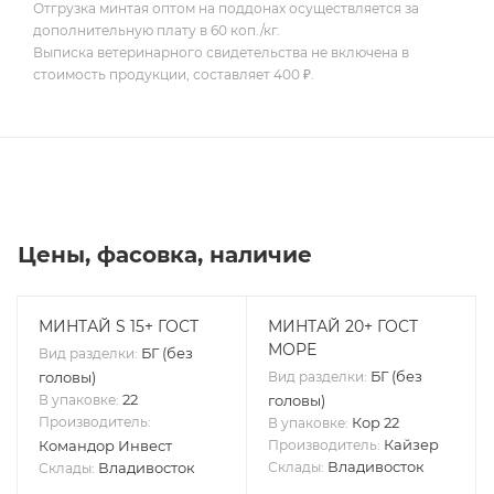
Отгрузка минтая оптом на поддонах осуществляется за
дополнительную плату в 60 коп./кг.
Выписка ветеринарного свидетельства не включена в
стоимость продукции, составляет 400 ₽.
Цены, фасовка, наличие
МИНТАЙ S 15+ ГОСТ
МИНТАЙ 20+ ГОСТ
МОРЕ
БГ (без
Вид разделки:
БГ (без
головы)
Вид разделки:
22
В упаковке:
головы)
Производитель:
Кор 22
В упаковке:
Кайзер
Командор Инвест
Производитель:
Владивосток
Владивосток
Склады:
Склады: