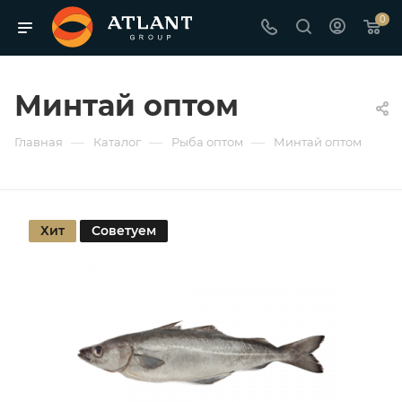
0
Минтай оптом
—
—
—
Главная
Каталог
Рыба оптом
Минтай оптом
Хит
Советуем