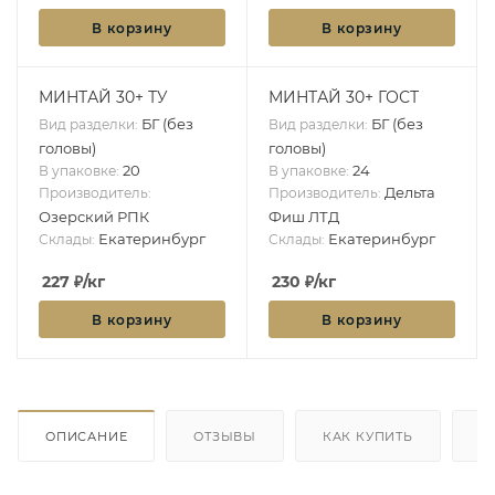
В корзину
В корзину
МИНТАЙ 30+ ТУ
МИНТАЙ 30+ ГОСТ
БГ (без
БГ (без
Вид разделки:
Вид разделки:
головы)
головы)
20
24
В упаковке:
В упаковке:
Дельта
Производитель:
Производитель:
Озерский РПК
Фиш ЛТД
Екатеринбург
Екатеринбург
Склады:
Склады:
227
₽
/кг
230
₽
/кг
В корзину
В корзину
ОПИСАНИЕ
ОТЗЫВЫ
КАК КУПИТЬ
О