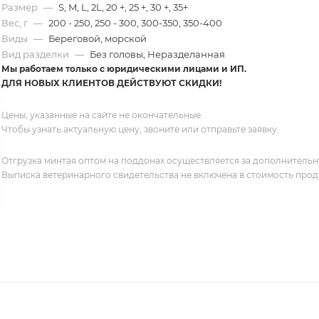
Размер
—
S, M, L, 2L, 20 +, 25 +, 30 +, 35+
Вес, г
—
200 - 250, 250 - 300, 300-350, 350-400
Виды
—
Береговой, морской
Вид разделки
—
Без головы, Неразделанная
Мы работаем только с юридическими лицами и ИП.
ДЛЯ НОВЫХ КЛИЕНТОВ ДЕЙСТВУЮТ СКИДКИ!
Цены, указанные на сайте не окончательные.
Чтобы узнать актуальную цену, звоните или отправьте заявку.
Отгрузка минтая оптом на поддонах осуществляется за дополнительную
Выписка ветеринарного свидетельства не включена в стоимость проду