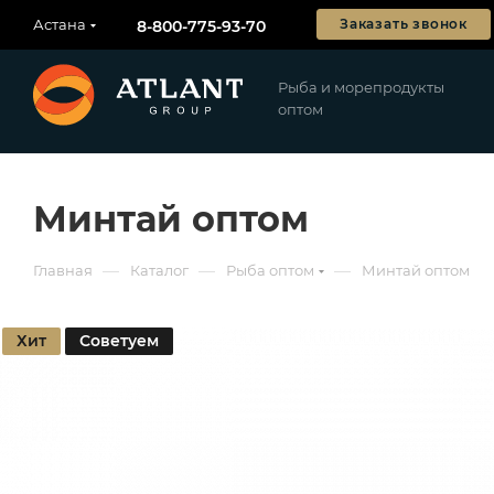
Астана
Заказать звонок
8-800-775-93-70
Рыба и морепродукты
оптом
Минтай оптом
—
—
—
Главная
Каталог
Рыба оптом
Минтай оптом
Хит
Советуем