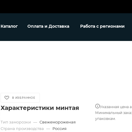
Каталог
Оплата и Доставка
Работа с регионами
В ИЗБРАННОЕ
Характеристики минтая
Указанная цена 
Минимальный заказ 
упаковкам.
Тип заморозки
—
Свежемороженая
Страна производства
—
Россия