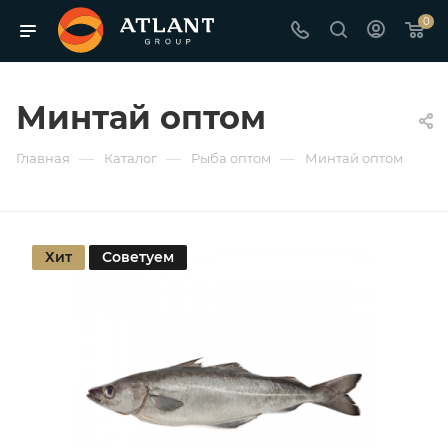
0
Минтай оптом
—
—
—
Главная
Каталог
Рыба оптом
Минтай оптом
Хит
Советуем