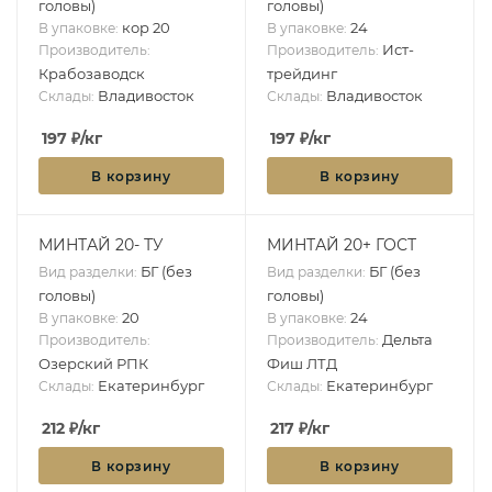
головы)
головы)
кор 20
24
В упаковке:
В упаковке:
Ист-
Производитель:
Производитель:
Крабозаводск
трейдинг
Владивосток
Владивосток
Склады:
Склады:
197
₽
/кг
197
₽
/кг
В корзину
В корзину
МИНТАЙ 20- ТУ
МИНТАЙ 20+ ГОСТ
БГ (без
БГ (без
Вид разделки:
Вид разделки:
головы)
головы)
20
24
В упаковке:
В упаковке:
Дельта
Производитель:
Производитель:
Озерский РПК
Фиш ЛТД
Екатеринбург
Екатеринбург
Склады:
Склады:
212
₽
/кг
217
₽
/кг
В корзину
В корзину