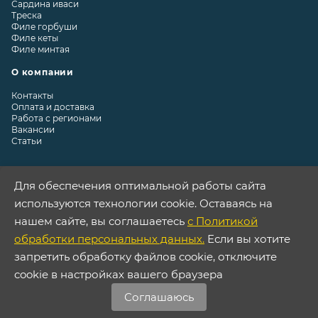
Сардина иваси
Треска
Филе горбуши
Филе кеты
Филе минтая
О компании
Контакты
Оплата и доставка
Работа с регионами
Вакансии
Статьи
Для обеспечения оптимальной работы сайта
используются технологии cookie. Оставаясь на
Контакты
нашем сайте, вы соглашаетесь
с Политикой
Астана, ул. Достык, 5/2
обработки персональных данных.
Если вы хотите
запретить обработку файлов cookie, отключите
8-800-775-93-70
office@atlant-group.info
cookie в настройках вашего браузера
Разработка
Соглашаюсь
и продвижение сайта: