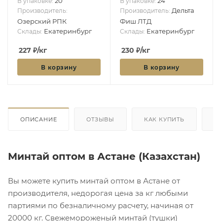
20
24
В упаковке:
В упаковке:
Дельта
Производитель:
Производитель:
Озерский РПК
Фиш ЛТД
Екатеринбург
Екатеринбург
Склады:
Склады:
227
₽
/кг
230
₽
/кг
В корзину
В корзину
ОПИСАНИЕ
ОТЗЫВЫ
КАК КУПИТЬ
О
Минтай оптом в Астане (Казахстан)
Вы можете купить минтай оптом в Астане от
производителя, недорогая цена за кг любыми
партиями по безналичному расчету, начиная от
20000 кг. Свежемороженый минтай (тушки)